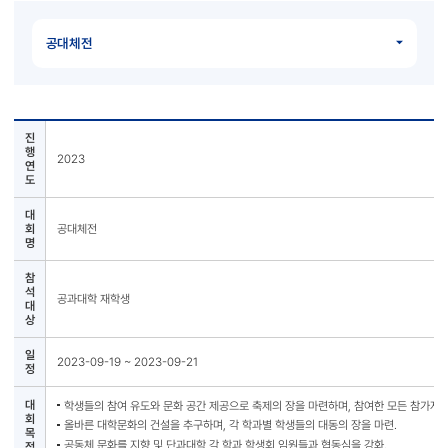
공대체전
진
행
2023
연
도
대
회
공대체전
명
참
석
공과대학 재학생
대
상
일
2023-09-19 ~ 2023-09-21
정
대
학생들의 참여 유도와 문화 공간 제공으로 축제의 장을 마련하며, 참여한 모든 참가자들
회
올바른 대학문화의 건설을 추구하며, 각 학과별 학생들의 대동의 장을 마련.
목
공동체 문화를 지향 및 단과대학 각 학과 학생회 임원들과 협동심을 강화.
적