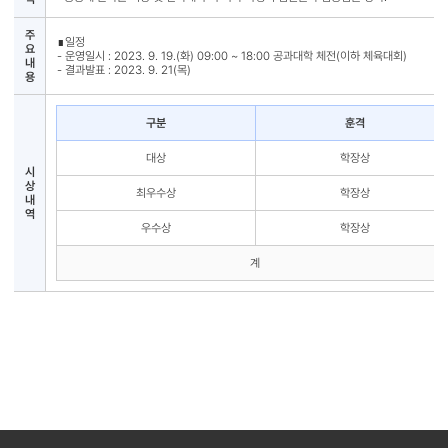
주
∎일정
요
- 운영일시 : 2023. 9. 19.(화) 09:00 ~ 18:00 공과대학 체전(이하 체육대회)
내
- 결과발표 : 2023. 9. 21(목)
용
구분
훈격
대상
학장상
시
상
최우수상
학장상
내
역
우수상
학장상
계