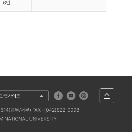
6인
관련사이트
상단으로
이동
4(교무/서무) FAX : (042)822-0098
M NATIONAL UNIVERSITY