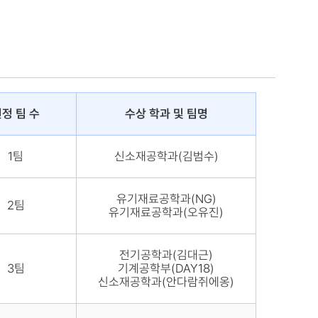
정 팀 수
수상 학과 및 팀명
1팀
신소재공학과(김범수)
유기재료공학과(NG)
2팀
유기재료공학과(오유진)
전기공학과(김대근)
3팀
기계공학부(DAY18)
신소재공학과(안다람쥐에옹)