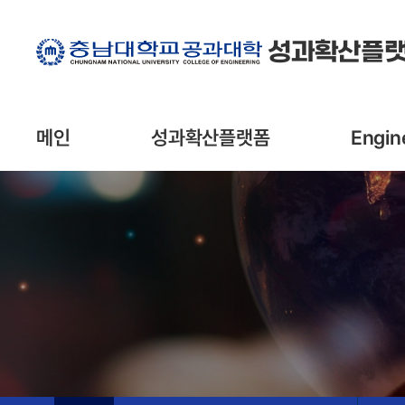
성과확산플
메인
성과확산플랫폼
Engine